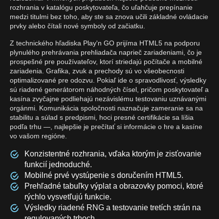
rozhrania v katalógu poskytovateľa, čo uľahčuje prepínanie
medzi titulmi bez toho, aby ste sa znova učili základné ovládacie
prvky alebo čítali nové symboly od začiatku.
Z technického hľadiska Play'n GO prijíma HTML5 na podporu
plynulého prehrávania prehliadača naprieč zariadeniami, čo je
prospešné pre používateľov, ktorí striedajú počítače a mobilné
zariadenia. Grafika, zvuk a prechody sú vo všeobecnosti
optimalizované pre odozvu. Pokiaľ ide o spravodlivosť, výsledky
sú riadené generátorom náhodných čísel, pričom poskytovateľ a
kasína zvyčajne podliehajú nezávislému testovaniu uznávanými
orgánmi. Komunikácia spoločnosti naznačuje zameranie sa na
stabilitu a súlad s predpismi, hoci presné certifikácie sa líšia
podľa trhu —, najlepšie je prečítať si informácie o hre a kasíne
vo vašom regióne.
Konzistentné rozhrania, vďaka ktorým je zisťovanie
funkcií jednoduché.
Mobilné prvé vystúpenie s doručením HTML5.
Prehľadné tabuľky výplat a obrazovky pomoci, ktoré
rýchlo vysvetľujú funkcie.
Výsledky riadené RNG a testovanie tretích strán na
regulovaných trhoch.