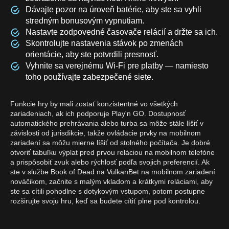
Dávajte pozor na úroveň batérie, aby ste sa vyhli
stredným bonusovým vypnutiam.
Nastavte zodpovedné časovače relácií a držte sa ich.
Skontrolujte nastavenia stávok po zmenách
orientácie, aby ste potvrdili presnosť.
Vyhnite sa verejnému Wi-Fi pre platby — namiesto
toho používajte zabezpečené siete.
Funkcie hry by mali zostať konzistentné vo všetkých
zariadeniach, ak ich podporuje Play'n GO. Dostupnosť
automatického prehrávania alebo turba sa môže stále líšiť v
závislosti od jurisdikcie, takže ovládacie prvky na mobilnom
zariadení sa môžu mierne líšiť od stolného počítača. Je dobré
otvoriť tabuľku výplat pred prvou reláciou na mobilnom telefóne
a prispôsobiť zvuk alebo rýchlosť podľa svojich preferencií. Ak
ste v službe Book of Dead na VulkanBet na mobilnom zariadení
nováčikom, začnite s malým vkladom a krátkymi reláciami, aby
ste sa cítili pohodlne s dotykovým vstupom, potom postupne
rozširujte svoju hru, keď sa budete cítiť plne pod kontrolou.