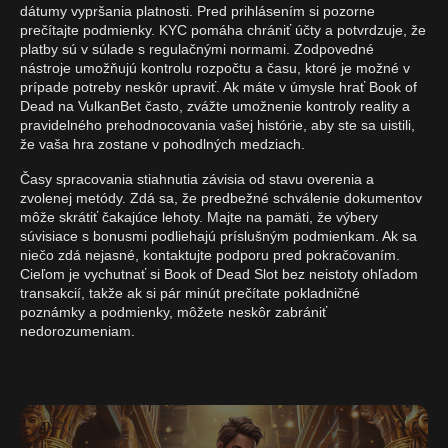
dátumy vypršania platnosti. Pred prihlásením si pozorne
prečítajte podmienky. KYC pomáha chrániť účty a potvrdzuje, že
platby sú v súlade s regulačnými normami. Zodpovedné
nástroje umožňujú kontrolu rozpočtu a času, ktoré je možné v
prípade potreby neskôr upraviť. Ak máte v úmysle hrať Book of
Dead na VulkanBet často, zvážte umožnenie kontroly reality a
pravidelného prehodnocovania vašej histórie, aby ste sa uistili,
že vaša hra zostane v pohodlných medziach.
Časy spracovania stiahnutia závisia od stavu overenia a
zvolenej metódy. Zdá sa, že predbežné schválenie dokumentov
môže skrátiť čakajúce lehoty. Majte na pamäti, že výbery
súvisiace s bonusmi podliehajú príslušným podmienkam. Ak sa
niečo zdá nejasné, kontaktujte podporu pred pokračovaním.
Cieľom je vychutnať si Book of Dead Slot bez neistoty ohľadom
transakcií, takže ak si pár minút prečítate pokladničné
poznámky a podmienky, môžete neskôr zabrániť
nedorozumeniam.