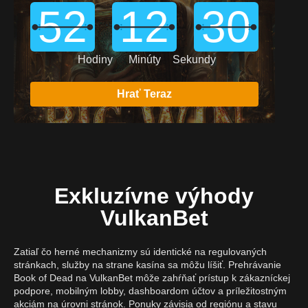
52
12
28
Hodiny
Minúty
Sekundy
Hrať Teraz
Exkluzívne výhody
VulkanBet
Zatiaľ čo herné mechanizmy sú identické na regulovaných
stránkach, služby na strane kasína sa môžu líšiť. Prehrávanie
Book of Dead na VulkanBet môže zahŕňať prístup k zákazníckej
podpore, mobilným lobby, dashboardom účtov a príležitostným
akciám na úrovni stránok. Ponuky závisia od regiónu a stavu