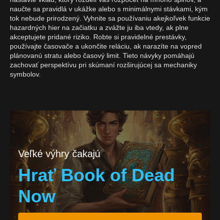
naučte sa pravidlá v ukážke alebo s minimálnymi stávkami, kým
tok nebude prirodzený. Vyhnite sa používaniu akejkoľvek funkcie
hazardných hier na začiatku a zvážte ju iba vtedy, ak plne
akceptujete pridané riziko. Robte si pravidelné prestávky,
používajte časovače a ukončite reláciu, ak narazíte na vopred
plánovanú stratu alebo časový limit. Tieto návyky pomáhajú
zachovať perspektívu pri skúmaní rozširujúcej sa mechaniky
symbolov.
Veľké výhry čakajú
Hrať Book of Dead
Now