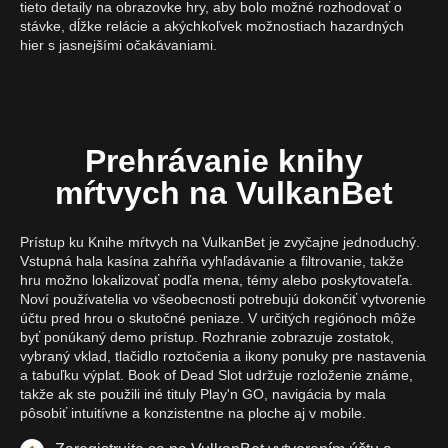
tieto detaily na obrazovke hry, aby bolo možné rozhodovať o
stávke, dĺžke relácie a akýchkoľvek možnostiach hazardných
hier s jasnejšími očakávaniami.
Prehrávanie knihy
mŕtvych na VulkanBet
Prístup ku Knihe mŕtvych na VulkanBet je zvyčajne jednoduchý.
Vstupná hala kasína zahŕňa vyhľadávanie a filtrovanie, takže
hru možno lokalizovať podľa mena, témy alebo poskytovateľa.
Noví používatelia vo všeobecnosti potrebujú dokončiť vytvorenie
účtu pred hrou o skutočné peniaze. V určitých regiónoch môže
byť ponúkaný demo prístup. Rozhranie zobrazuje zostatok,
vybraný vklad, tlačidlo roztočenia a ikony ponuky pre nastavenia
a tabuľku výplat. Book of Dead Slot udržuje rozloženie známe,
takže ak ste použili iné tituly Play'n GO, navigácia by mala
pôsobiť intuitívne a konzistentne na ploche aj v mobile.