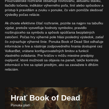
Používateľské rozhranie obsahuje rovnováhu, aktuálnu stávku,
tlačidlo točenia, indikátor výherného poľa, línií alebo spôsobov a
prístup k pravidlám a zvuku v ponuke, čo vám pomôže sledovať
výsledky počas relácie.
Ak chcete efektívne čítať rozhranie, pozrite sa najprv na tabuľku
výplat, pretože vysvetľuje hodnoty symbolov, pravidlo
rozširujúceho sa symbolu a spôsob spúšťania bezplatných
zatočení. Počas hry výherné pole hlási posledný výsledok, zatiaľ
čo zvýrazňuje výherné línie. Ponuka Book of Dead Slot odhaľuje
informácie o hre a nástroje zodpovedného hrania dostupné cez
VulkanBet, vrátane konfigurovateľných limitov a funkcií
vlastného ovládania. Pre hráčov v môžu miestne predpisy
ovplyvniť, ktoré možnosti sa objavia na paneli, takže kontrola
informácií o hre sa oplatí predtým, ako sa zaviažete k dlhším
reláciám.
Hrať Book of Dead
Ponuka platí: