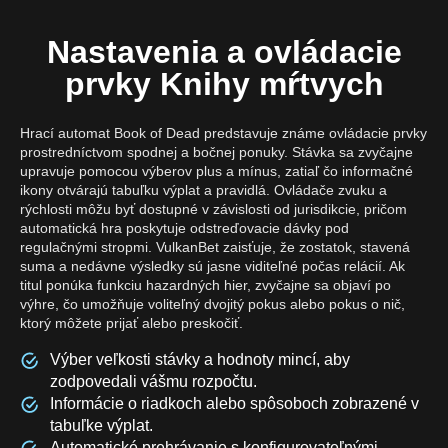
Nastavenia a ovládacie
prvky Knihy mŕtvych
Hrací automat Book of Dead predstavuje známe ovládacie prvky
prostredníctvom spodnej a bočnej ponuky. Stávka sa zvyčajne
upravuje pomocou výberov plus a mínus, zatiaľ čo informačné
ikony otvárajú tabuľku výplat a pravidlá. Ovládače zvuku a
rýchlosti môžu byť dostupné v závislosti od jurisdikcie, pričom
automatická hra poskytuje odstreďovacie dávky pod
regulačnými stropmi. VulkanBet zaisťuje, že zostatok, stavená
suma a nedávne výsledky sú jasne viditeľné počas relácií. Ak
titul ponúka funkciu hazardných hier, zvyčajne sa objaví po
výhre, čo umožňuje voliteľný dvojitý pokus alebo pokus o nič,
ktorý môžete prijať alebo preskočiť.
Výber veľkosti stávky a hodnoty mincí, aby
zodpovedali vášmu rozpočtu.
Informácie o riadkoch alebo spôsoboch zobrazené v
tabuľke výplat.
Automatické prehrávanie s konfigurovateľnými