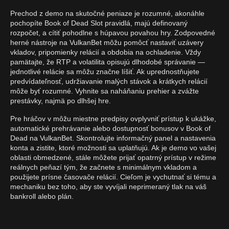
Prechod z demo na skutočné peniaze je rozumné, akonáhle
pochopíte Book of Dead Slot pravidlá, majú definovaný
rozpočet, a cítiť pohodlne s húpavou povahou hry. Zodpovedné
herné nástroje na VulkanBet môžu pomôcť nastaviť uzávery
vkladov, pripomienky relácií a obdobia na ochladenie. Vždy
pamätajte, že RTP a volatilita opisujú dlhodobé správanie —
jednotlivé relácie sa môžu značne líšiť. Ak uprednostňujete
predvídateľnosť, udržiavanie malých stávok a krátkych relácií
môže byť rozumné. Vyhnite sa naháňaniu prehier a zvážte
prestávky, najmä po dlhšej hre.
Pre hráčov v môžu miestne predpisy ovplyvniť prístup k ukážke,
automatické prehrávanie alebo dostupnosť bonusov v Book of
Dead na VulkanBet. Skontrolujte informačný panel a nastavenia
konta a zistite, ktoré možnosti sa uplatňujú. Ak je demo vo vašej
oblasti obmedzené, stále môžete prijať opatrný prístup v režime
reálnych peňazí tým, že začnete s minimálnym vkladom a
použijete prísne časovače relácií. Cieľom je vychutnať si tému a
mechaniku bez toho, aby ste vyvíjali neprimeraný tlak na váš
bankroll alebo plán.