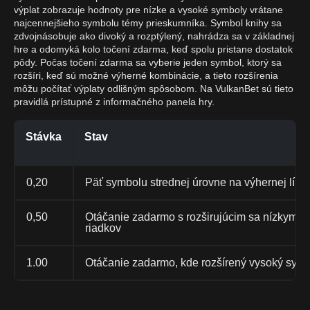
výplat zobrazuje hodnoty pre nízke a vysoké symboly vrátane
najcennejšieho symbolu témy prieskumníka. Symbol knihy sa
zdvojnásobuje ako divoký a rozptýlený, nahrádza sa v základnej
hre a odomyká kolo točení zdarma, keď spolu pristane dostatok
pôdy. Počas točení zdarma sa vyberie jeden symbol, ktorý sa
rozšíri, keď sú možné výherné kombinácie, a tieto rozšírenia
môžu počítať výplaty odlišným spôsobom. Na VulkanBet sú tieto
pravidlá prístupné z informačného panela hry.
Stávka
Stav
0,20
Päť symbolu strednej úrovne na výhernej línii
0,50
Otáčanie zadarmo s rozširujúcim sa nízkym s
riadkov
1.00
Otáčanie zadarmo, kde rozšírený vysoký symb