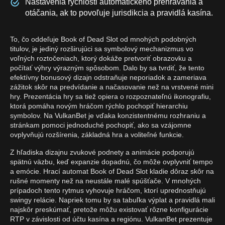
Nastavenia rýchlosti automatického prehrávania a
otáčania, ak to povoľuje jurisdikcia a pravidlá kasína.
To, čo oddeľuje Book of Dead Slot od mnohých podobných
titulov, je jediný rozširujúci sa symbolový mechanizmus vo
voľných roztočeniach, ktorý dokáže pretvoriť obrazovku a
počítať výhry výrazným spôsobom. Dalo by sa tvrdiť, že tento
efektívny bonusový dizajn odstraňuje neporiadok a zameriava
zážitok skôr na predvídanie a načasovanie než na vrstvené mini
hry. Prezentácia hry sa tiež opiera o rozpoznateľnú ikonografiu,
ktorá pomáha novým hráčom rýchlo pochopiť hierarchiu
symbolov. Na VulkanBet je vďaka konzistentnému rozhraniu a
stránkam pomoci jednoduché pochopiť, ako sa vzájomne
ovplyvňujú rozšírenia, základná hra a voliteľné funkcie.
Z hľadiska dizajnu zvukové podnety a animácie podporujú
spätnú väzbu, keď expanzie dopadnú, čo môže ovplyvniť tempo
a emócie. Hrací automat Book of Dead Slot kladie dôraz skôr na
rušné momenty než na neustále malé spúšťače. V mnohých
prípadoch tento rytmus vyhovuje hráčom, ktorí uprednostňujú
swingy relácie. Napriek tomu by sa tabuľka výplat a pravidlá mali
najskôr preskúmať, pretože môžu existovať rôzne konfigurácie
RTP v závislosti od účtu kasína a regiónu. VulkanBet prezentuje