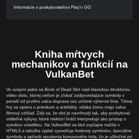
Informácie o poskytovateľovi Play'n GO
VulkanBet Registrácia a vklady
Výherné kombinácie a výplaty
Prehrávanie knihy mŕtvych na mobile
FAQ
Kniha mŕtvych
mechanikov a funkcií na
VulkanBet
Vo svojom jadre sa Book of Dead Slot riadi klasickou štruktúrou
video slotu, ktorej cieľom je získať zodpovedajúce symboly v
poradí od prvého valca doprava cez určené výherné línie. Téma
hry sa opiera o prieskum a artefakty, vďaka čomu majú valce
filmový vzhľad. Zdá sa, že slot je navrhnutý tak, aby poskytoval
viditeľné výkyvy, ktoré niektorí hráči interpretujú ako prístup s
vysokou volatilitou. Na VulkanBet sa titul zvyčajne načíta v
HTML5 a tabuľka výplat vysvetľuje hodnoty symbolov, špeciálne
symboly a spôsob spustenia bonusového kola, čo je užitočné pri