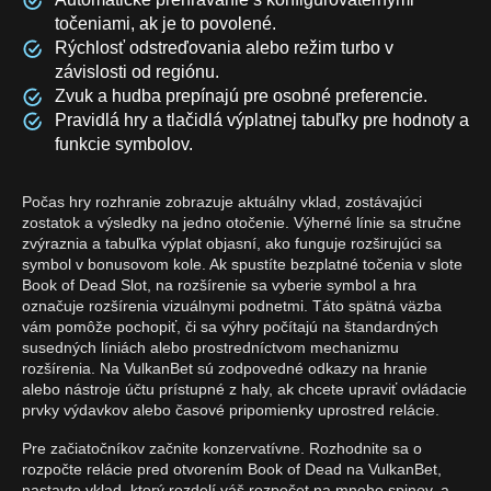
točeniami, ak je to povolené.
Rýchlosť odstreďovania alebo režim turbo v
závislosti od regiónu.
Zvuk a hudba prepínajú pre osobné preferencie.
Pravidlá hry a tlačidlá výplatnej tabuľky pre hodnoty a
funkcie symbolov.
Počas hry rozhranie zobrazuje aktuálny vklad, zostávajúci
zostatok a výsledky na jedno otočenie. Výherné línie sa stručne
zvýraznia a tabuľka výplat objasní, ako funguje rozširujúci sa
symbol v bonusovom kole. Ak spustíte bezplatné točenia v slote
Book of Dead Slot, na rozšírenie sa vyberie symbol a hra
označuje rozšírenia vizuálnymi podnetmi. Táto spätná väzba
vám pomôže pochopiť, či sa výhry počítajú na štandardných
susedných líniách alebo prostredníctvom mechanizmu
rozšírenia. Na VulkanBet sú zodpovedné odkazy na hranie
alebo nástroje účtu prístupné z haly, ak chcete upraviť ovládacie
prvky výdavkov alebo časové pripomienky uprostred relácie.
Pre začiatočníkov začnite konzervatívne. Rozhodnite sa o
rozpočte relácie pred otvorením Book of Dead na VulkanBet,
nastavte vklad, ktorý rozdelí váš rozpočet na mnoho spinov, a